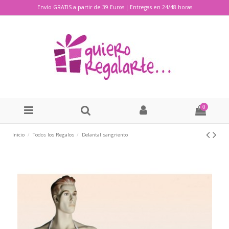
Envío GRATIS a partir de 39 Euros | Entregas en 24/48 horas
0
Inicio
Todos los Regalos
Delantal sangriento