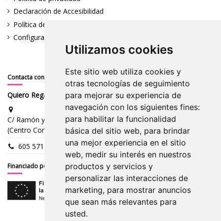
Declaración de Accesibilidad
Política de cookies
Configura Cookies
Utilizamos cookies
Este sitio web utiliza cookies y
Contacta con nosotros
otras tecnologías de seguimiento
Quiero Regalarte
para mejorar su experiencia de
navegación con los siguientes fines:
para habilitar la funcionalidad
C/ Ramón y Cajal S/N |15006 A Coruña
(Centro Comercial 4 Caminos: stand planta baja, pasillo central)
básica del sitio web
,
para brindar
una mejor experiencia en el sitio
605 571 000
web
,
medir su interés en nuestros
productos y servicios y
Financiado por la Unión Europea - NextGe
personalizar las interacciones de
marketing
,
para mostrar anuncios
que sean más relevantes para
usted
.