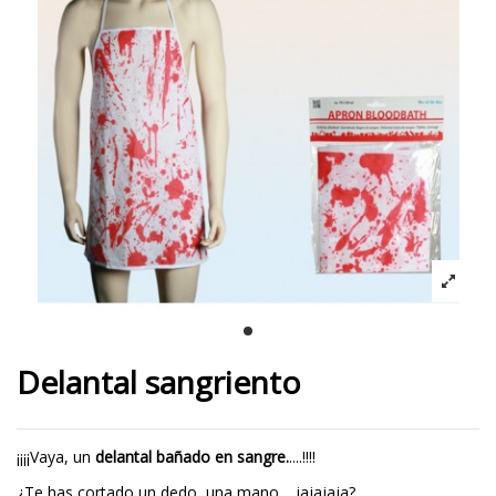
Delantal sangriento
¡¡¡¡Vaya, un
delantal bañado en sangre.
....!!!!
¿Te has cortado un dedo, una mano.....jajajaja?